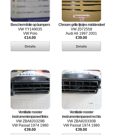
Beschermfolie op bumpers
Chroom grille lijstjes middendeel
VW YY149035
VW Z072558
VW Polo
Audi A6 1997 2001
€14.00
€39.00
Ventilatie rooster
Ventilatie rooster
instrumentenpaneel links
instrumentenpaneel rechts
VW ZBA820329B
VW ZBA820330B
VW Passat 1974 1980
VW Passat 1974 1980
€39.00
€39.00