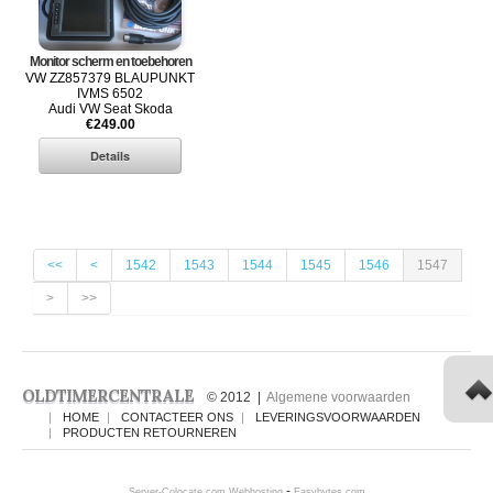
Monitor scherm en toebehoren
VW ZZ857379 BLAUPUNKT
IVMS 6502
Audi VW Seat Skoda
€249.00
<<
<
1542
1543
1544
1545
1546
1547
>
>>
OLDTIMERCENTRALE
© 2012 |
Algemene voorwaarden
HOME
CONTACTEER ONS
LEVERINGSVOORWAARDEN
PRODUCTEN RETOURNEREN
-
Server-Colocate.com Webhosting
Easybytes.com