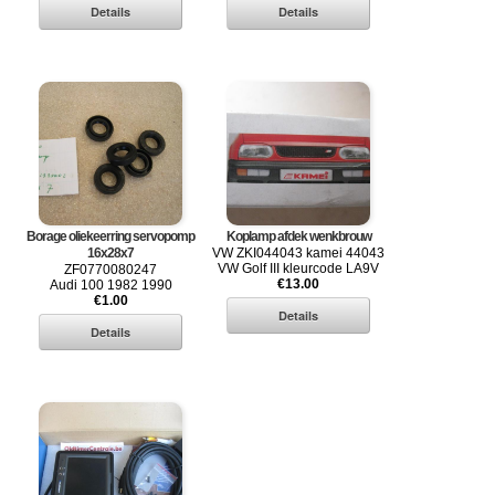
Borage oliekeerring servopomp
Koplamp afdek wenkbrouw
16x28x7
VW ZKI044043 kamei 44043
VW Golf III kleurcode LA9V
ZF0770080247
€13.00
Audi 100 1982 1990
€1.00