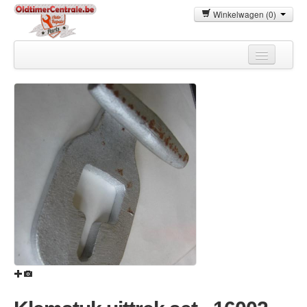
Winkelwagen (0)
Home
Autoonderdelen
Oldtimers
Verhuur
Uw wagen verkopen
Contacteer ons
Over ons
My account